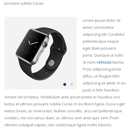
posuere cubilia Curae;
Lorem ipsum dolor sit
amet, consectetur
adipiscing elit. Curabitur
pellentesque neque
eget diam posuere
porta. Quisque ut nulla
at nunc
vehicula
lacinia.
Proin adipiscing porta
tellus, ut feugiat nibh
adipiscing sit amet. In eu
justo a felis faucibus
ornare vel id metus. Vestibulum ante ipsum primis in faucibus orci
luctus et ultrices posuere cubilia Curae; In eu libero ligula. Fusce eget
metus lorem, ac viverra leo. Nullam convallis, arcu vel pellentesque
sodales, nisi est varius diam, ac ultrices sem ante quis sem. Proin
ultricies volutpat sapien, nec scelerisque ligula mollis lobortis.