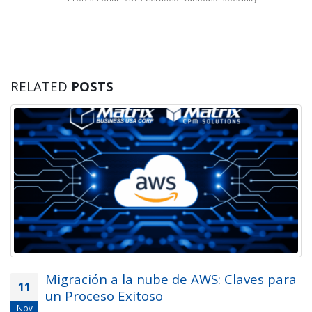
RELATED
POSTS
Migración a la nube de AWS: Claves para
11
un Proceso Exitoso
Nov